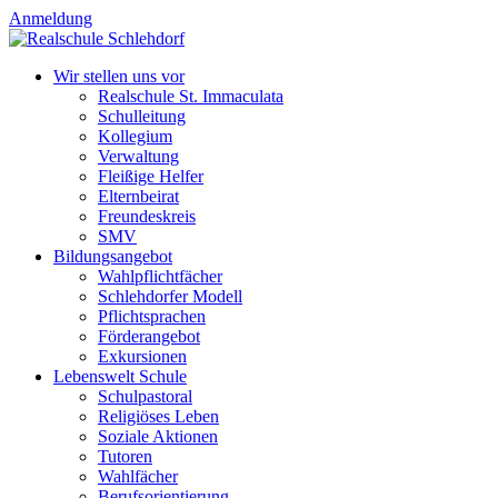
Anmeldung
Wir stellen uns vor
Realschule St. Immaculata
Schulleitung
Kollegium
Verwaltung
Fleißige Helfer
Elternbeirat
Freundeskreis
SMV
Bildungsangebot
Wahlpflichtfächer
Schlehdorfer Modell
Pflichtsprachen
Förderangebot
Exkursionen
Lebenswelt Schule
Schulpastoral
Religiöses Leben
Soziale Aktionen
us
Tutoren
Wahlfächer
Berufsorientierung