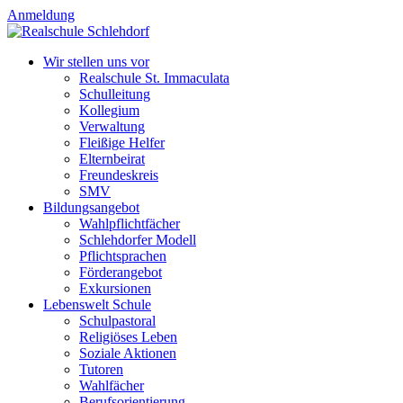
Anmeldung
Wir stellen uns vor
Realschule St. Immaculata
Schulleitung
Kollegium
Verwaltung
Fleißige Helfer
Elternbeirat
Freundeskreis
SMV
Bildungsangebot
Wahlpflichtfächer
Schlehdorfer Modell
Pflichtsprachen
Förderangebot
Exkursionen
Lebenswelt Schule
Schulpastoral
Religiöses Leben
Soziale Aktionen
us
Tutoren
Wahlfächer
Berufsorientierung