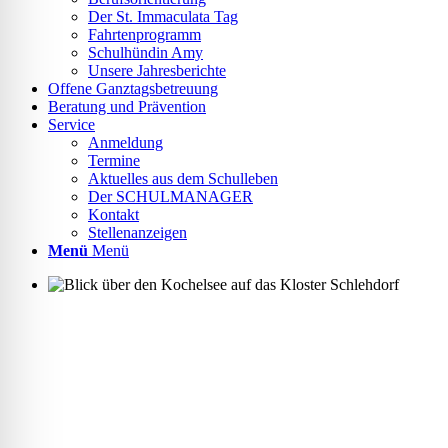
lssicheres Profil
Der St. Immaculata Tag
Fahrtenprogramm
Schulhündin Amy
Unsere Jahresberichte
-freundlicher Modus
Offene Ganztagsbetreuung
Beratung und Prävention
Service
Anmeldung
den-Modus
Termine
Aktuelles aus dem Schulleben
Der SCHULMANAGER
Kontakt
psie-sicherer Modus
Stellenanzeigen
Menü
Menü