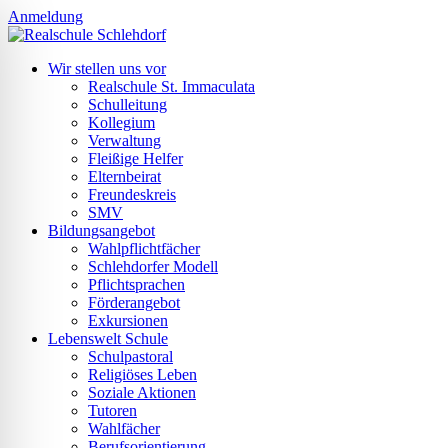
Anmeldung
Wir stellen uns vor
Realschule St. Immaculata
Schulleitung
Kollegium
Verwaltung
Fleißige Helfer
Elternbeirat
Freundeskreis
SMV
Bildungsangebot
Wahlpflichtfächer
Schlehdorfer Modell
Pflichtsprachen
Förderangebot
Exkursionen
Lebenswelt Schule
Schulpastoral
Religiöses Leben
ehinderten-Modus
Soziale Aktionen
Tutoren
Wahlfächer
Berufsorientierung