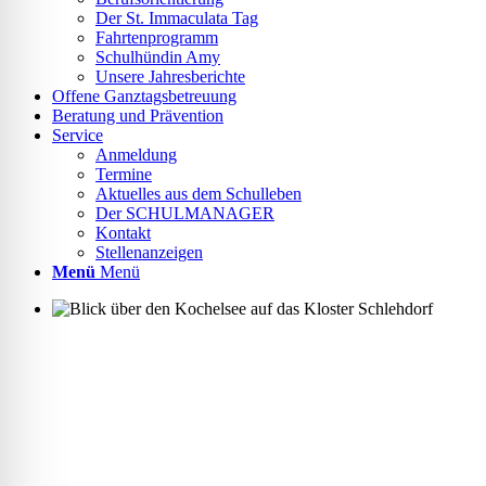
lssicheres Profil
Der St. Immaculata Tag
Fahrtenprogramm
Schulhündin Amy
Unsere Jahresberichte
-freundlicher Modus
Offene Ganztagsbetreuung
Beratung und Prävention
Service
Anmeldung
den-Modus
Termine
Aktuelles aus dem Schulleben
Der SCHULMANAGER
Kontakt
psie-sicherer Modus
Stellenanzeigen
Menü
Menü