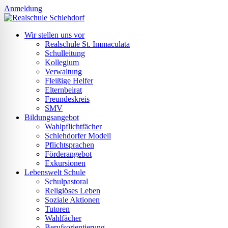
Anmeldung
Wir stellen uns vor
Realschule St. Immaculata
Schulleitung
Kollegium
Verwaltung
Fleißige Helfer
Elternbeirat
Freundeskreis
SMV
Bildungsangebot
Wahlpflichtfächer
Schlehdorfer Modell
Pflichtsprachen
Förderangebot
Exkursionen
Lebenswelt Schule
Schulpastoral
Religiöses Leben
ehinderten-Modus
Soziale Aktionen
Tutoren
Wahlfächer
Berufsorientierung