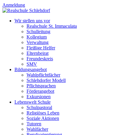
Anmeldung
Wir stellen uns vor
Realschule St. Immaculata
Schulleitung
Kollegium
Verwaltung
Fleißige Helfer
Elternbeirat
Freundeskreis
SMV
Bildungsangebot
Wahlpflichtfächer
Schlehdorfer Modell
Pflichtsprachen
Förderangebot
Exkursionen
Lebenswelt Schule
Schulpastoral
Religiöses Leben
Soziale Aktionen
us
Tutoren
Wahlfächer
Berufsorientierung